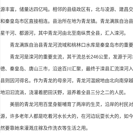
源丰富，储量达四亿吨。相邻的县级政区有，北与凌源、建昌
和秦皇岛市区直接相连。县治所在地为青龙镇。青龙满族自治
星干河、都源河，其中青龙河由北至南纵贯全县，汇入滦河。
青龙满族自治县青龙河流域和桃林口水库是秦皇岛市的重
青龙河是滦河的重要支流，其干流总长246公里，发源于
德、秦皇岛、唐山三市，沿途百川汇聚，最终于滦县汇流滦河
县则因河得名。作为青龙的母亲河，青龙河温婉地由北向南穿越青
地汩汩流淌，浇灌着肥田沃野，滋养着全县三分之二的人民。
美丽的青龙河用百里身躯哺育了两岸的生灵，沿岸的村民
源，许多老年人都是吃着河水长大的，在河边玩耍长大的，如
然要靠她来灌溉庄稼及作洗衣等生活之用。